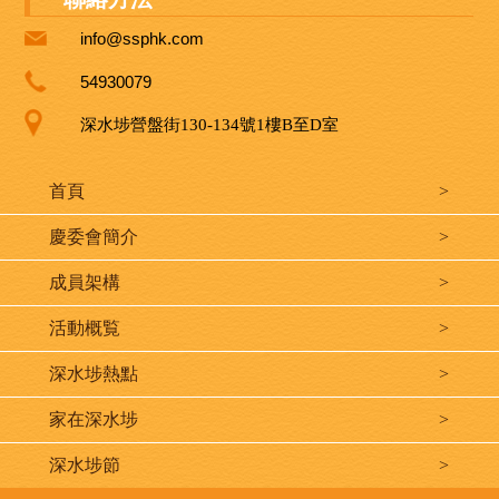
info@ssphk.com
54930079
深水埗營盤街130-134號1樓B至D室
首頁
>
慶委會簡介
>
成員架構
>
活動概覧
>
深水埗熱點
>
家在深水埗
>
深水埗節
>