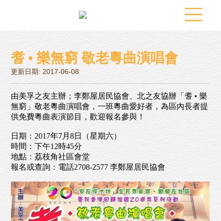
耆 • 樂無窮 敬老粵曲演唱會
更新日期: 2017-06-08
由美孚之友主辦；李鄭屋居民協會、北之友協辦「耆 • 樂
無窮」敬老粵曲演唱會，一班粵曲愛好者，為區內長者提
供免費粵曲表演節目，歡迎報名參與！
日期：2017年7月8日（星期六）
時間：下午12時45分
地點：荔枝角社區會堂
報名或查詢：電話2708-2577 李鄭屋居民協會