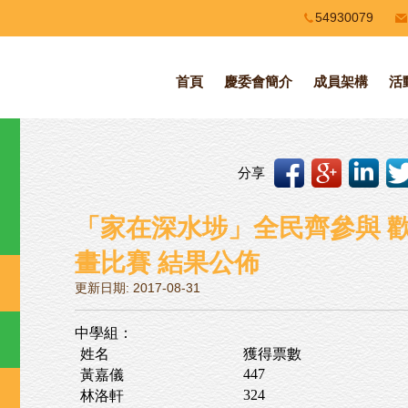
54930079
首頁
慶委會簡介
成員架構
活
分享
「家在深水埗」全民齊參與 
畫比賽 結果公佈
更新日期: 2017-08-31
中學組：
姓名
獲得票數
447
黃嘉儀
324
林洛軒