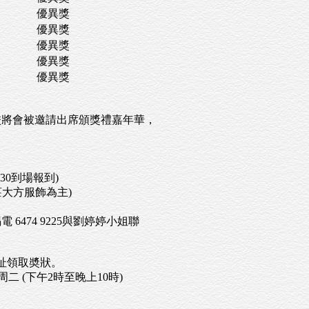
優異獎
優異獎
優異獎
優異獎
優異獎
校將會被邀請出席頒獎禮嘉年華，
:30到場報到)
莊大方服飾為主)
474 9225與劉婷婷小姐聯
會址領取奬狀。
周二 (下午2時至晚上10時)