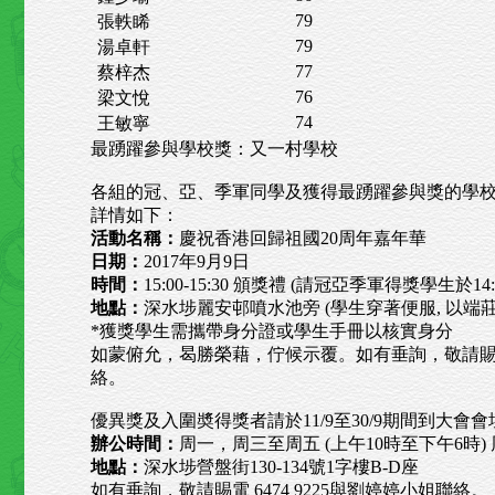
79
張軼睎
79
湯卓軒
77
蔡梓杰
76
梁文悅
74
王敏寧
最踴躍參與學校獎：又一村學校
各組的冠、亞、季軍同學及獲得最踴躍參與獎的學
詳情如下：
活動名稱：
慶祝香港回歸祖國20周年嘉年華
日期：
2017年9月9日
時間：
15:00-15:30 頒獎禮 (請冠亞季軍得獎學生於14
地點：
深水埗麗安邨噴水池旁 (學生穿著便服, 以端
*獲獎學生需攜帶身分證或學生手冊以核實身分
如蒙俯允，曷勝榮藉，佇候示覆。如有垂詢，敬請賜電 6
絡。
優異獎及入圍奬得獎者請於11/9至30/9期間到大會
辦公時間：
周一，周三至周五 (上午10時至下午6時) 
地點：
深水埗營盤街130-134號1字樓B-D座
如有垂詢，敬請賜電 6474 9225與劉婷婷小姐聯絡。