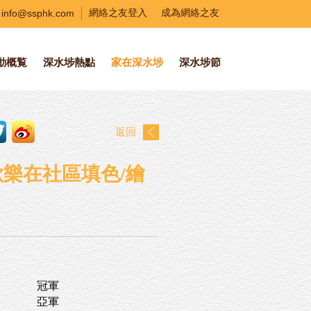
info@ssphk.com
網絡之友登入
成為網絡之友
動概覧
深水埗熱點
家在深水埗
深水埗節
返回
歡樂在社區填色/繪
冠軍
亞軍