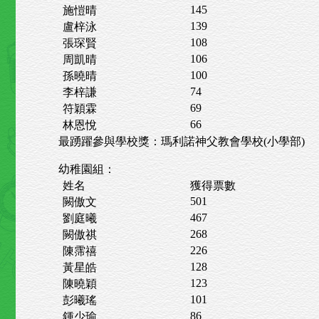
145
施愷晴
139
盧梓泳
108
張琛賢
106
周凱晴
100
孫曉晴
74
李梓謙
69
符穎霖
66
林恩悅
最踴躍參與學校獎：瑪利諾神父教會學校(小學部)
幼稚園組：
姓名
獲得票數
501
闕傲文
467
劉庭曦
268
闕傲祺
226
陳霈禧
128
黃星皓
123
陳曉穎
101
彭曦瑤
86
鍾少瑜