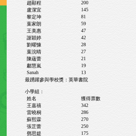
200
趙顯程
145
盧潔宜
81
黎定坤
59
葉家朗
47
王美惠
42
謝穎婷
28
劉曜慷
27
葉浣晴
21
陳蘊蕾
19
鄘慧嵐
Sanah
13
最踴躍參與學校獎：英華書院
小學組：
姓名
獲得票數
342
王嘉禧
286
雷曉桐
270
蘇熙霖
250
張芷蕾
175
鄧思媞