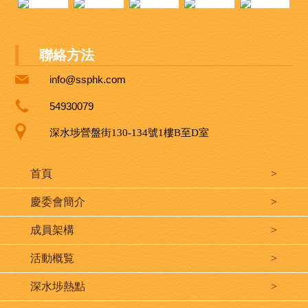
聯絡方法
info@ssphk.com
54930079
深水埗營盤街130-134號1樓B至D室
首頁
>
慶委會簡介
>
成員架構
>
活動概覧
>
深水埗熱點
>